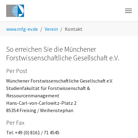
Skip to main content
You are here:
www.mfg-ev.de
Verein
Kontakt
So erreichen Sie die Münchener
Forstwissenschaftliche Gesellschaft e.V.
Per Post
Münchener Forstwissenschaftliche Gesellschaft e.V.
Studienfakultät für Forstwissenschaft &
Ressourcenmanagement
Hans-Carl-von-Carlowitz-Platz 2
85354 Freising / Weihenstephan
Per Fax
Tel: +49 (0) 8161 / 71 4545